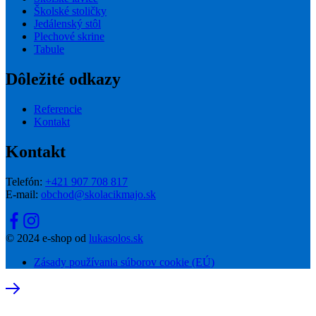
Školské stoličky
Jedálenský stôl
Plechové skrine
Tabule
Dôležité odkazy
Referencie
Kontakt
Kontakt
Telefón:
+421 907 708 817
E-mail:
obchod@skolacikmajo.sk
© 2024 e-shop od
lukasolos.sk
Zásady používania súborov cookie (EÚ)