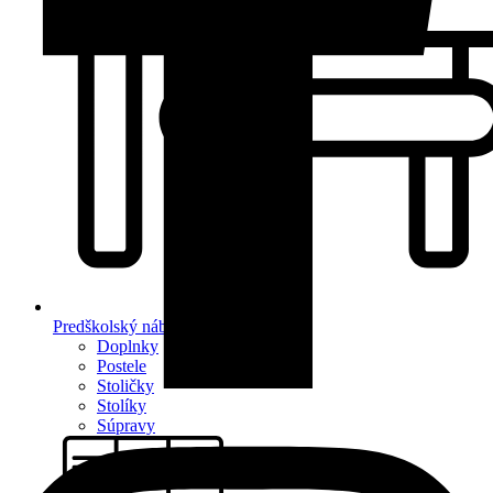
Predškolský nábytok
Doplnky
Postele
Stoličky
Stolíky
Súpravy