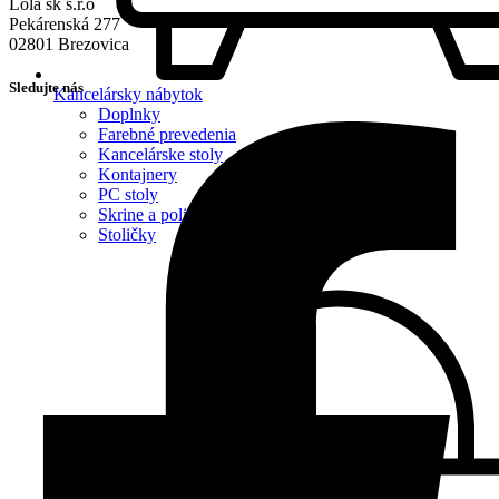
Lola sk s.r.o
Pekárenská 277
02801 Brezovica
Sledujte nás
Kancelársky nábytok
Doplnky
Farebné prevedenia
Kancelárske stoly
Kontajnery
PC stoly
Skrine a police
Stoličky