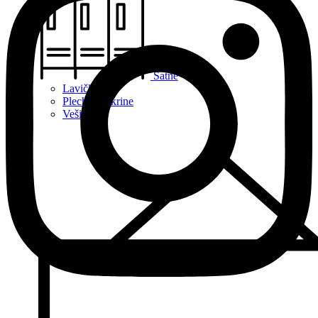
Šatne
Lavičky
Plechové skrine
Vešiaky