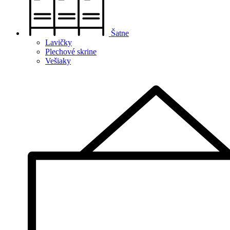
Šatne
Lavičky
Plechové skrine
Vešiaky