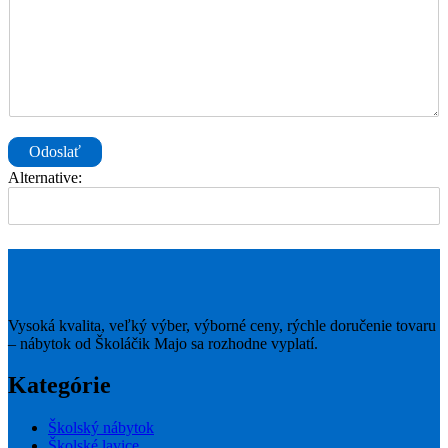
Odoslať
Alternative:
Vysoká kvalita, veľký výber, výborné ceny, rýchle doručenie tovaru
– nábytok od Školáčik Majo sa rozhodne vyplatí.
Kategórie
Školský nábytok
Školské lavice