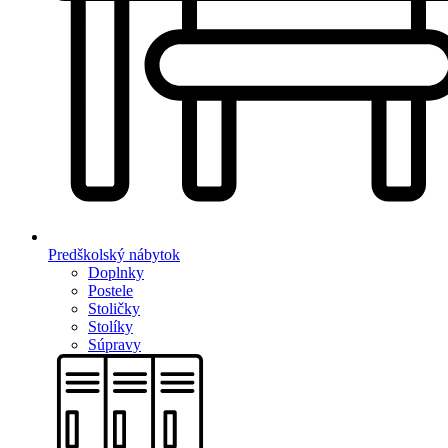
Predškolský nábytok
Doplnky
Postele
Stoličky
Stolíky
Súpravy