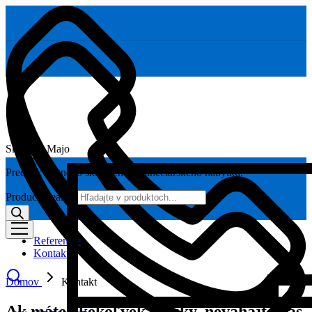
Skoláčik Majo
Predaj kvalitného školského a kancelárskeho nábytku.
Products search
Referencie
Kontakt
Domov
Kontakt
Ak máte akékoľvek otázky, neváhajte nás