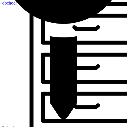
obchod@skolacikmajo.sk