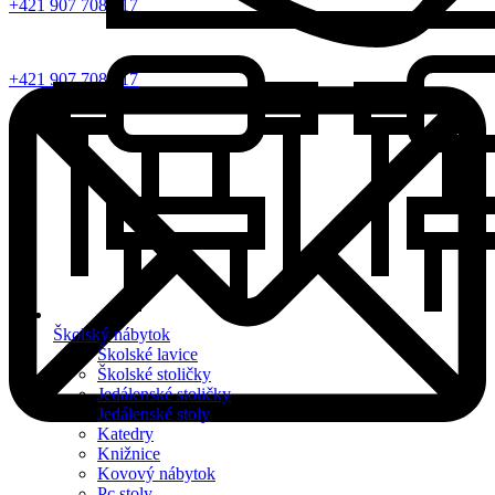
+421 907 708 817
+421 907 708 817
Školský nábytok
Školské lavice
Školské stoličky
Jedálenské stoličky
Jedálenské stoly
Katedry
Knižnice
Kovový nábytok
Pc stoly