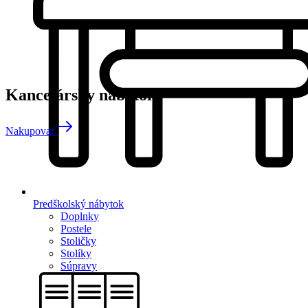
Kancelársky nábytok
Nakupovať
Predškolský nábytok
Doplnky
Postele
Stoličky
Stolíky
Súpravy