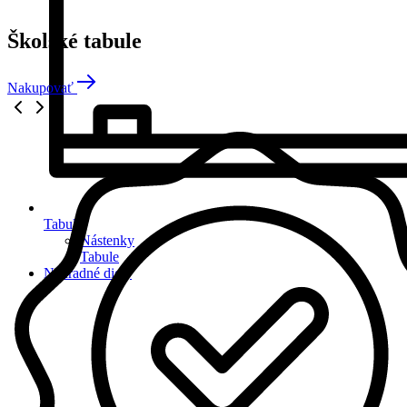
Školské tabule
Nakupovať
Tabule
Nástenky
Tabule
Náhradné diely