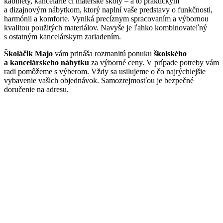
kabinety, kancelárie či materské školy – a to praktickým
a dizajnovým nábytkom, ktorý naplní vaše predstavy o funkčnosti,
harmónii a komforte. Vyniká precíznym spracovaním a výbornou
kvalitou použitých materiálov. Navyše je ľahko kombinovateľný
s ostatným kancelárskym zariadením.
Školáčik Majo
vám prináša rozmanitú ponuku
školského
a kancelárskeho nábytku
za výborné ceny. V prípade potreby vám
radi pomôžeme s výberom. Vždy sa usilujeme o čo najrýchlejšie
vybavenie vašich objednávok. Samozrejmosťou je bezpečné
doručenie na adresu.