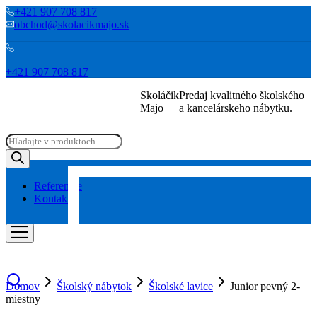
+421 907 708 817
obchod@skolacikmajo.sk
+421 907 708 817
Skoláčik
Predaj kvalitného školského
Majo
a kancelárskeho nábytku.
Products
search
Referencie
Kontakt
Domov
Školský nábytok
Školské lavice
Junior pevný 2-
miestny