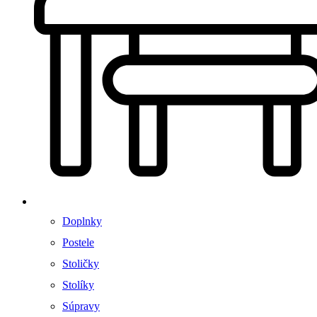
Doplnky
Postele
Stoličky
Stolíky
Súpravy