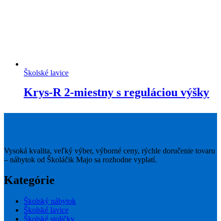
Školské lavice
Krys-R 2-miestny s reguláciou výšky
Vysoká kvalita, veľký výber, výborné ceny, rýchle doručenie tovaru
– nábytok od Školáčik Majo sa rozhodne vyplatí.
Kategórie
Školský nábytok
Školské lavice
Školské stoličky