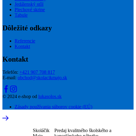
Jedálenský stôl
Plechové skrine
Tabule
Dôležité odkazy
Referencie
Kontakt
Kontakt
Telefón:
+421 907 708 817
E-mail:
obchod@skolacikmajo.sk
© 2024 e-shop od
lukasolos.sk
Zásady používania súborov cookie (EÚ)
Skoláčik
Predaj kvalitného školského a
Majo
kancelárskeho nábytku.