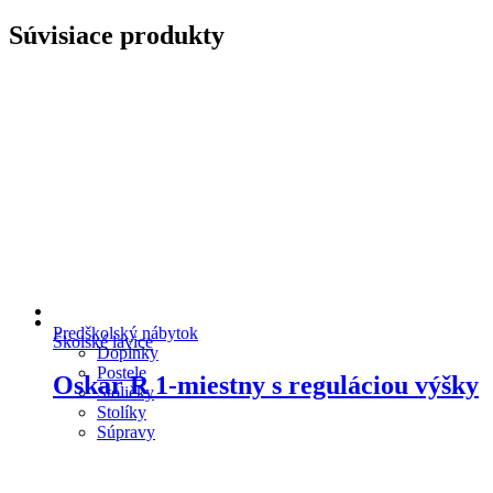
Súvisiace produkty
Predškolský nábytok
Školské lavice
Doplnky
Postele
Oskar R 1-miestny s reguláciou výšky
Stoličky
Stolíky
Súpravy