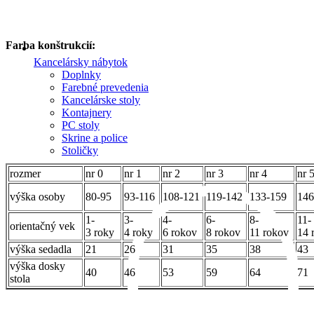
Farba konštrukcií:
Kancelársky nábytok
Doplnky
Farebné prevedenia
Kancelárske stoly
Kontajnery
PC stoly
Skrine a police
Stoličky
rozmer
nr 0
nr 1
nr 2
nr 3
nr 4
nr 
výška osoby
80-95
93-116
108-121
119-142
133-159
146
1-
3-
4-
6-
8-
11-
orientačný vek
3 roky
4 roky
6 rokov
8 rokov
11 rokov
14 
výška sedadla
21
26
31
35
38
43
výška dosky
40
46
53
59
64
71
stola