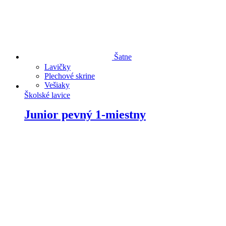
Šatne
Lavičky
Plechové skrine
Vešiaky
Školské lavice
Junior pevný 1-miestny