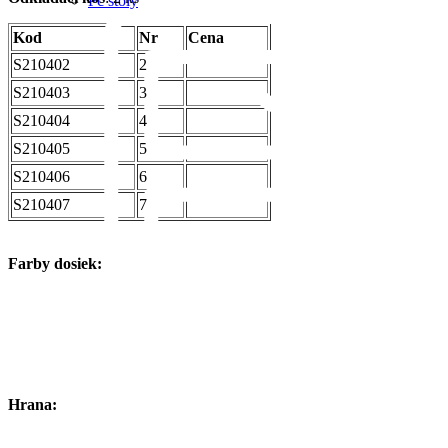
Pc stoly
Kod
Nr
Cena
S210402
2
S210403
3
S210404
4
S210405
5
S210406
6
S210407
7
Farby dosiek:
Hrana: