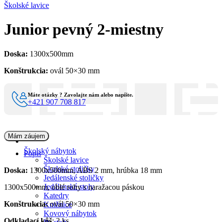
Školské lavice
Junior pevný 2-miestny
Doska:
1300x500mm
Konštrukcia:
ovál 50×30 mm
Máte otázky ? Zavolajte nám alebo napíšte.
+421 907 708 817
Mám záujem
Školský nábytok
Popis
Školské lavice
Školské stoličky
Doska:
1300x500mm, ABS 2 mm, hrúbka 18 mm
Jedálenské stoličky
Jedálenské stoly
1300x500mm, oblé rohy s naražacou páskou
Katedry
Konštrukcia:
ovál 50×30 mm
Knižnice
Kovový nábytok
Odkladací kôš
: 2 ks