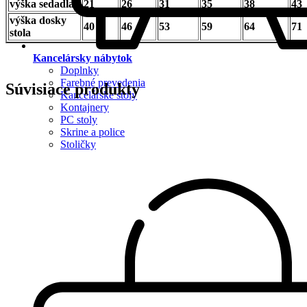
výška sedadla
21
26
31
35
38
43
výška dosky
40
46
53
59
64
71
stola
Kancelársky nábytok
Doplnky
Farebné prevedenia
Súvisiace produkty
Kancelárske stoly
Kontajnery
PC stoly
Skrine a police
Stoličky