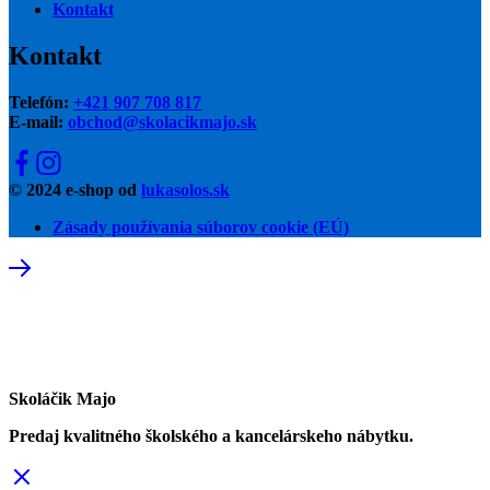
Kontakt
Kontakt
Telefón:
+421 907 708 817
E-mail:
obchod@skolacikmajo.sk
© 2024 e-shop od
lukasolos.sk
Zásady používania súborov cookie (EÚ)
Skoláčik Majo
Predaj kvalitného školského a kancelárskeho nábytku.