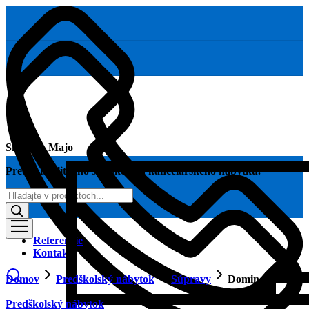
Skoláčik Majo
Predaj kvalitného školského a kancelárskeho nábytku.
Products
search
Referencie
Kontakt
Domov
Predškolský nábytok
Súpravy
Domino D16
Predškolský nábytok