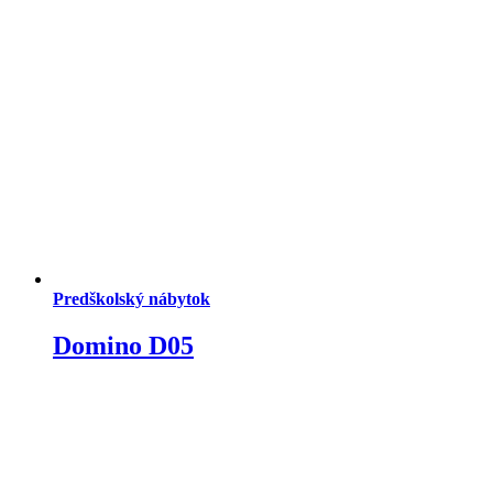
Predškolský nábytok
Domino D05