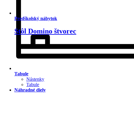
Predškolský nábytok
Stôl Domino štvorec
Tabule
Nástenky
Tabule
Náhradné diely