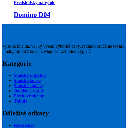
Predškolský nábytok
Domino D04
Vysoká kvalita, veľký výber, výborné ceny, rýchle doručenie tovaru
– nábytok od Školáčik Majo sa rozhodne vyplatí.
Kategórie
Školský nábytok
Školské lavice
Školské stoličky
Jedálenský stôl
Plechové skrine
Tabule
Dôležité odkazy
Referencie