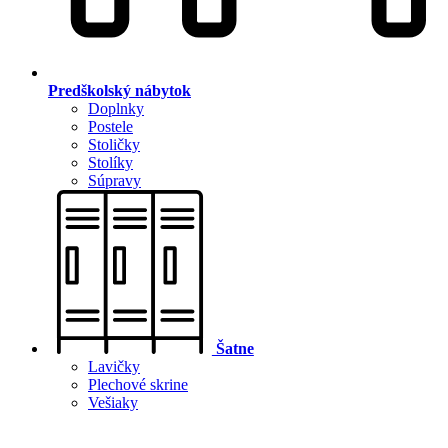
Predškolský nábytok
Doplnky
Postele
Stoličky
Stolíky
Súpravy
Šatne
Lavičky
Plechové skrine
Vešiaky