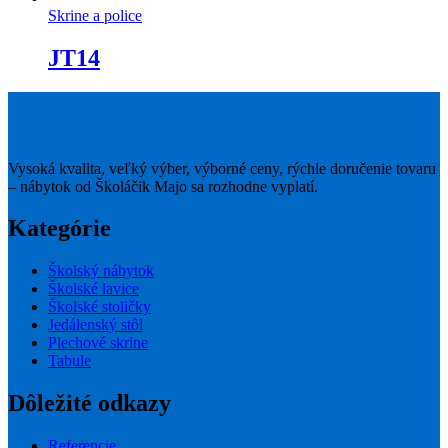
Skrine a police
JT14
Vysoká kvalita, veľký výber, výborné ceny, rýchle doručenie tovaru
– nábytok od Školáčik Majo sa rozhodne vyplatí.
Kategórie
Školský nábytok
Školské lavice
Školské stoličky
Jedálenský stôl
Plechové skrine
Tabule
Dôležité odkazy
Referencie