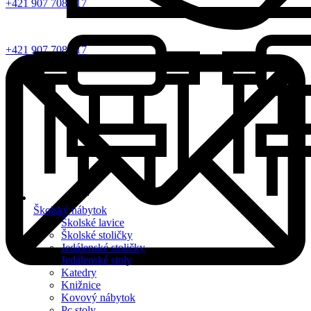
+421 907 708 817
+421 907 708 817
Školský nábytok
Školské lavice
Školské stoličky
Jedálenské stoličky
Jedálenské stoly
Katedry
Knižnice
Kovový nábytok
Pc stoly