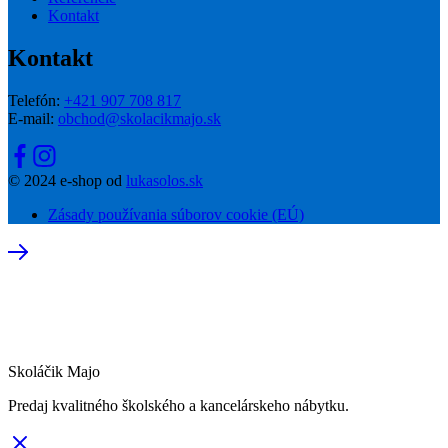
Kontakt
Kontakt
Telefón:
+421 907 708 817
E-mail:
obchod@skolacikmajo.sk
© 2024 e-shop od
lukasolos.sk
Zásady používania súborov cookie (EÚ)
Skoláčik Majo
Predaj kvalitného školského a kancelárskeho nábytku.