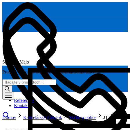
Skoláčik Majo
Predaj kvalitného školského a kancelárskeho nábytku.
Products
search
Referencie
Kontakt
Domov
Kancelársky nábytok
Skrine a police
JT11