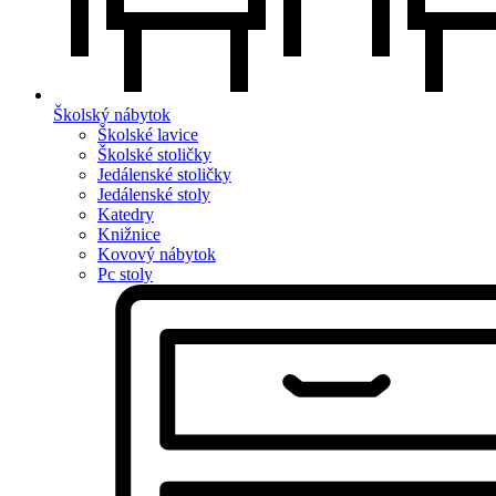
Školský nábytok
Školské lavice
Školské stoličky
Jedálenské stoličky
Jedálenské stoly
Katedry
Knižnice
Kovový nábytok
Pc stoly