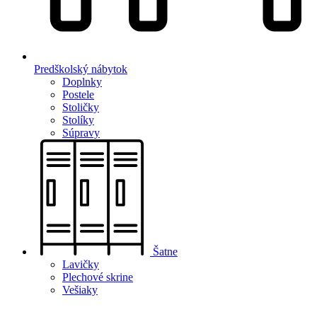
Predškolský nábytok
Doplnky
Postele
Stoličky
Stolíky
Súpravy
Šatne
Lavičky
Plechové skrine
Vešiaky