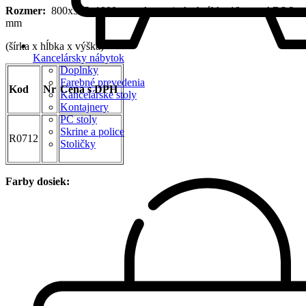
Rozmer:
800x395x1900mm , drevotrieska hrúbka 18 mm, ABS 2
mm
(šírka x hĺbka x výška)
Kancelársky nábytok
Doplnky
Farebné prevedenia
Kod
Nr
Cena s DPH
Kancelárske stoly
Kontajnery
PC stoly
Skrine a police
R0712
Stoličky
Farby dosiek: