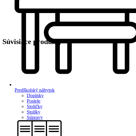
Súvisiace produkty
Predškolský nábytok
Doplnky
Postele
Stoličky
Stolíky
Súpravy