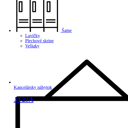
Šatne
Lavičky
Plechové skrine
Vešiaky
Kancelársky nábytok
JT23A