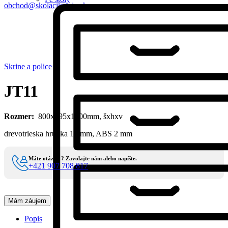
obchod@skolacikmajo.sk
Skrine a police
JT11
Rozmer:
800x395x1900mm, šxhxv
drevotrieska hrúbka 18 mm, ABS 2 mm
Máte otázky ? Zavolajte nám alebo napíšte.
+421 907 708 817
Mám záujem
Popis