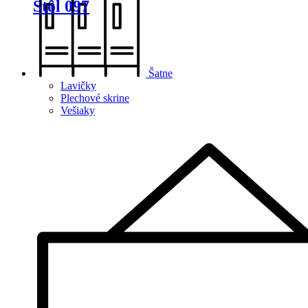
Stôl 097
Šatne
Lavičky
Plechové skrine
Vešiaky