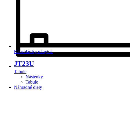
Kancelársky nábytok
JT23U
Tabule
Nástenky
Tabule
Náhradné diely