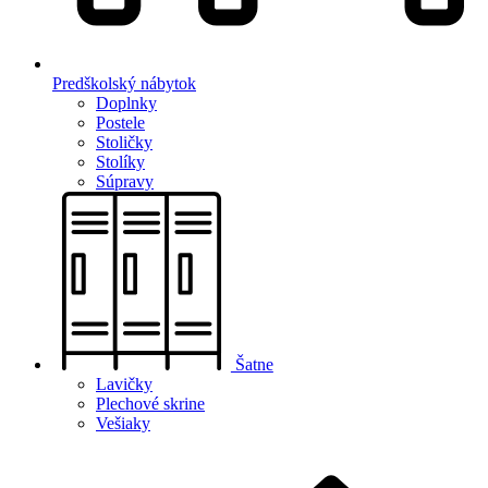
Predškolský nábytok
Doplnky
Postele
Stoličky
Stolíky
Súpravy
Šatne
Lavičky
Plechové skrine
Vešiaky