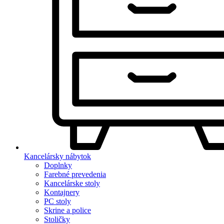
Kancelársky nábytok
Doplnky
Farebné prevedenia
Kancelárske stoly
Kontajnery
PC stoly
Skrine a police
Stoličky