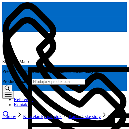
Skoláčik Majo
Predaj kvalitného školského a kancelárskeho nábytku.
Products search
Referencie
Kontakt
Domov
Kancelársky nábytok
Kancelárske stoly
Stôl A4