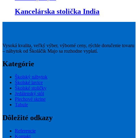
Kancelárska stolička India
Vysoká kvalita, veľký výber, výborné ceny, rýchle doručenie tovaru
– nábytok od Školáčik Majo sa rozhodne vyplatí.
Kategórie
Školský nábytok
Školské lavice
Školské stoličky
Jedálenský stôl
Plechové skrine
Tabule
Dôležité odkazy
Referencie
Kontakt