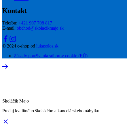
Kontakt
Telefón:
+421 907 708 817
E-mail:
obchod@skolacikmajo.sk
© 2024 e-shop od
lukasolos.sk
Zásady používania súborov cookie (EÚ)
Skoláčik Majo
Predaj kvalitného školského a kancelárskeho nábytku.