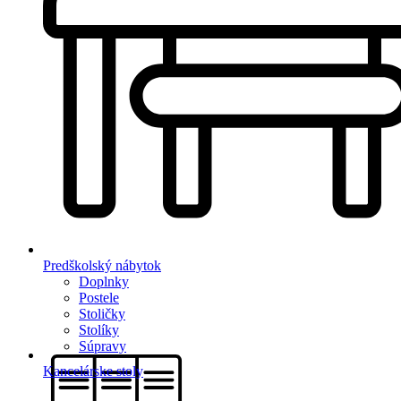
Predškolský nábytok
Doplnky
Postele
Stoličky
Stolíky
Súpravy
Kancelárske stoly