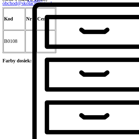
obchod@skolacikmajo.sk
Kod
Nr
Cena
B0108
Farby dosiek: