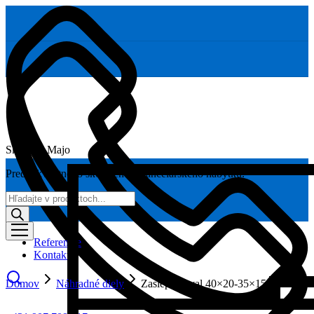
Skoláčik Majo
Predaj kvalitného školského a kancelárskeho nábytku.
Products
search
Referencie
Kontakt
Domov
Náhradné diely
Zaslepka oval 40×20-35×15