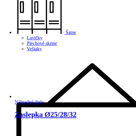
Šatne
Lavičky
Plechové skrine
Vešiaky
Náhradné diely
Zaslepka Ø25/28/32