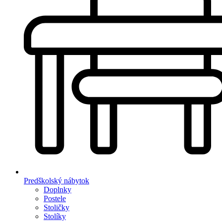
Predškolský nábytok
Doplnky
Postele
Stoličky
Stolíky