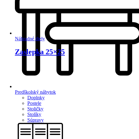
Náhradné diely
Zaslepka 25×25
Predškolský nábytok
Doplnky
Postele
Stoličky
Stolíky
Súpravy