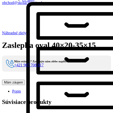
obchod@skolacikmajo.sk
Náhradné diely
Zaslepka oval 40×20-35×15
Máte otázky ? Zavolajte nám alebo napíšte.
+421 907 708 817
Mám záujem
Popis
Súvisiace produkty