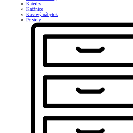
Katedry
Knižnice
Kovový nábytok
Pc stoly