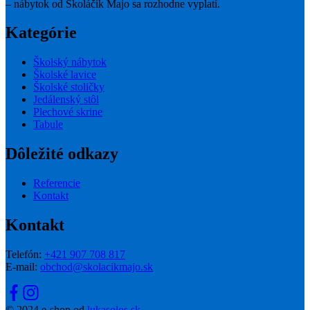
– nábytok od Školáčik Majo sa rozhodne vyplatí.
Kategórie
Školský nábytok
Školské lavice
Školské stoličky
Jedálenský stôl
Plechové skrine
Tabule
Dôležité odkazy
Referencie
Kontakt
Kontakt
Telefón:
+421 907 708 817
E-mail:
obchod@skolacikmajo.sk
© 2024 e-shop od
lukasolos.sk