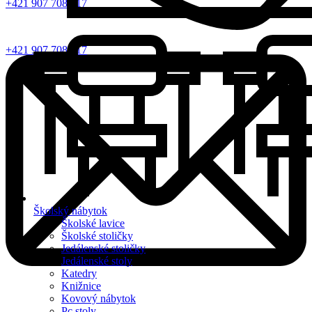
+421 907 708 817
+421 907 708 817
Školský nábytok
Školské lavice
Školské stoličky
Jedálenské stoličky
Jedálenské stoly
Katedry
Knižnice
Kovový nábytok
Pc stoly