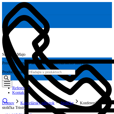
Skoláčik Majo
Predaj kvalitného školského a kancelárskeho nábytku.
Products search
Referencie
Kontakt
Domov
Kancelársky nábytok
Stoličky
Konferenčná
stolička Trinity