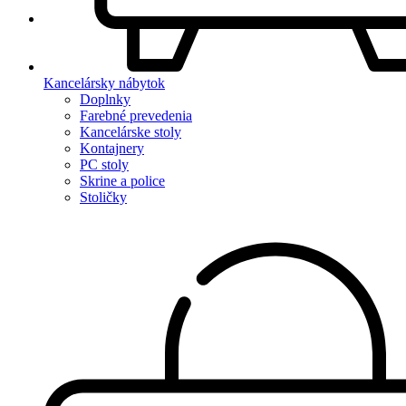
Kancelársky nábytok
Doplnky
Farebné prevedenia
Kancelárske stoly
Kontajnery
PC stoly
Skrine a police
Stoličky