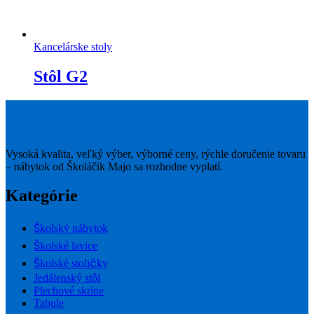
Kancelárske stoly
Stôl G2
Vysoká kvalita, veľký výber, výborné ceny, rýchle doručenie tovaru
– nábytok od Školáčik Majo sa rozhodne vyplatí.
Kategórie
Školský nábytok
Školské lavice
Školské stoličky
Jedálenský stôl
Plechové skrine
Tabule