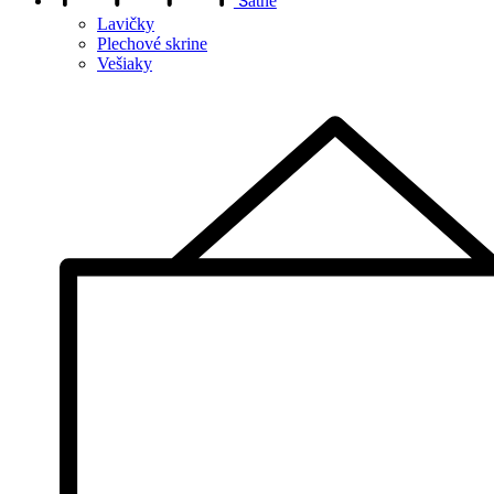
Šatne
Lavičky
Plechové skrine
Vešiaky