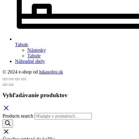
Tabule
Nástenky
Tabule
Náhradné diely
© 2024 e-shop od
lukasolos.sk
Vyhľadávanie produktov
Products search