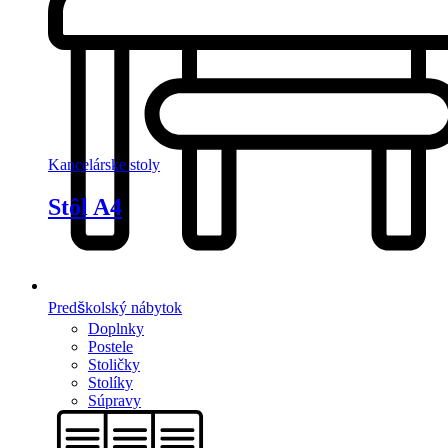
Kancelárske stoly
Stôl A4
Predškolský nábytok
Doplnky
Postele
Stoličky
Stolíky
Súpravy