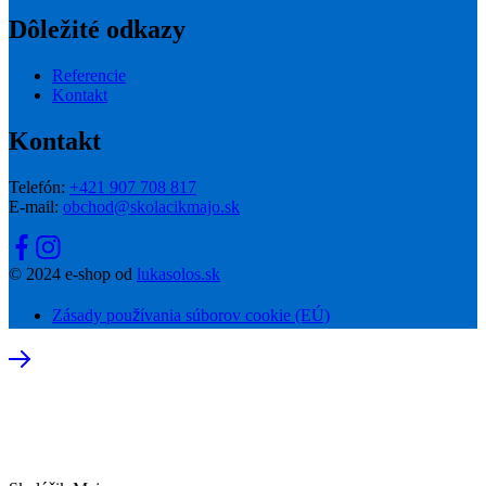
Dôležité odkazy
Referencie
Kontakt
Kontakt
Telefón:
+421 907 708 817
E-mail:
obchod@skolacikmajo.sk
© 2024 e-shop od
lukasolos.sk
Zásady používania súborov cookie (EÚ)