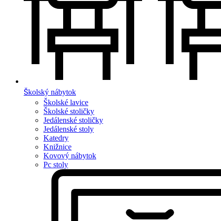
Školský nábytok
Školské lavice
Školské stoličky
Jedálenské stoličky
Jedálenské stoly
Katedry
Knižnice
Kovový nábytok
Pc stoly