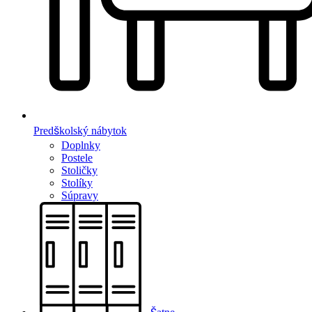
Predškolský nábytok
Doplnky
Postele
Stoličky
Stolíky
Súpravy