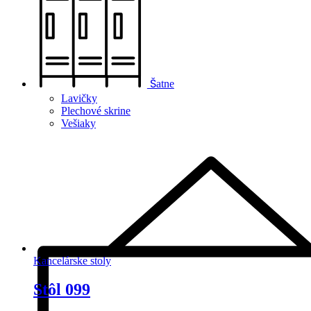
Šatne
Lavičky
Plechové skrine
Vešiaky
Kancelárske stoly
Stôl 099