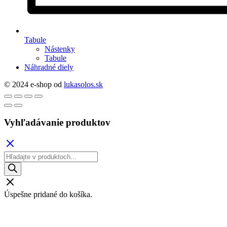
Tabule
Nástenky
Tabule
Náhradné diely
© 2024 e-shop od
lukasolos.sk
Vyhľadávanie produktov
Products
search
Úspešne pridané do košíka.