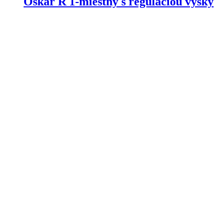
Oskar R 1-miestny s reguláciou výšky