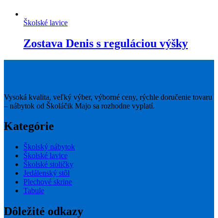
Školské lavice
Zostava Denis s reguláciou výšky
Vysoká kvalita, veľký výber, výborné ceny, rýchle doručenie tovaru
– nábytok od Školáčik Majo sa rozhodne vyplatí.
Kategórie
Školský nábytok
Školské lavice
Školské stoličky
Jedálenský stôl
Plechové skrine
Tabule
Dôležité odkazy