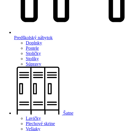
Predškolský nábytok
Doplnky
Postele
Stoličky
Stolíky
Súpravy
Šatne
Lavičky
Plechové skrine
Vešiaky