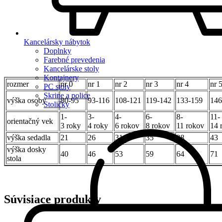
Kancelársky nábytok
Doplnky
Farebné prevedenia
Kancelárske stoly
Kontajnery
rozmer
nr 0
nr 1
nr 2
nr 3
nr 4
nr 
PC stoly
Skrine a police
výška osoby
80-95
93-116
108-121
119-142
133-159
146
Stoličky
1-
3-
4-
6-
8-
11-
orientačný vek
3 roky
4 roky
6 rokov
8 rokov
11 rokov
14 
výška sedadla
21
26
31
35
38
43
výška dosky
40
46
53
59
64
71
stola
Súvisiace produkty