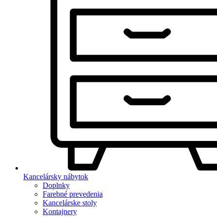
Kancelársky nábytok
Doplnky
Farebné prevedenia
Kancelárske stoly
Kontajnery