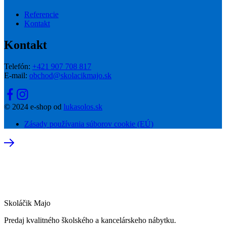
Referencie
Kontakt
Kontakt
Telefón:
+421 907 708 817
E-mail:
obchod@skolacikmajo.sk
© 2024 e-shop od
lukasolos.sk
Zásady používania súborov cookie (EÚ)
Skoláčik Majo
Predaj kvalitného školského a kancelárskeho nábytku.