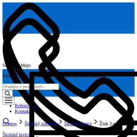
Skoláčik Majo
Predaj kvalitného školského a kancelárskeho nábytku.
Products
search
Referencie
Kontakt
Domov
Školský nábytok
Školské lavice
Žiak 2-miestny
Školské lavice