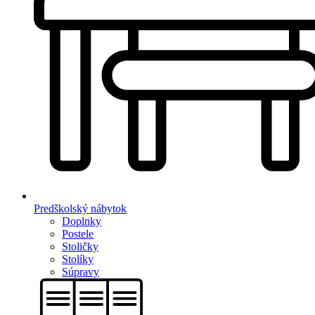
Predškolský nábytok
Doplnky
Postele
Stoličky
Stolíky
Súpravy