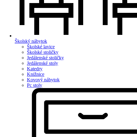
Školský nábytok
Školské lavice
Školské stoličky
Jedálenské stoličky
Jedálenské stoly
Katedry
Knižnice
Kovový nábytok
Pc stoly